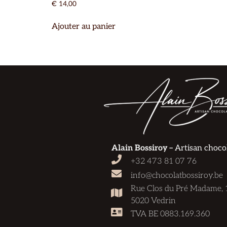
€
14,00
Ajouter au panier
Alain Bossiroy –
Artisan chocol
+32 473 81 07 76
info@chocolatbossiroy.be
Rue Clos du Pré Madame, 
5020 Vedrin
TVA BE 0883.169.360