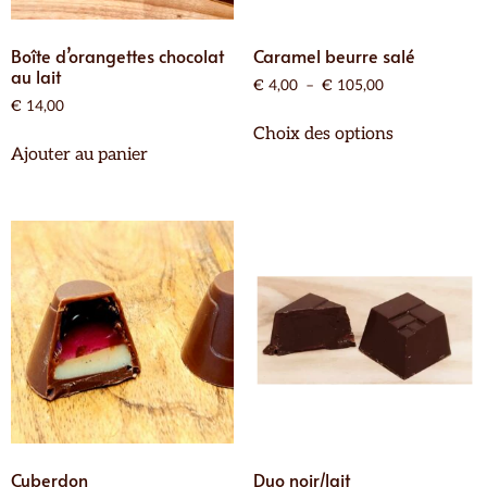
Boîte d’orangettes chocolat
Caramel beurre salé
au lait
€
4,00
–
€
105,00
€
14,00
Choix des options
Ajouter au panier
Cuberdon
Duo noir/lait