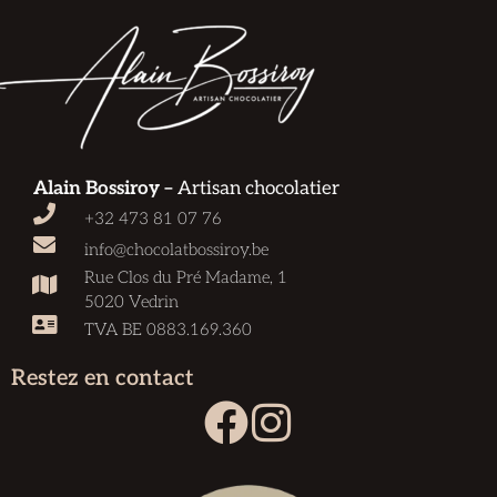
Alain Bossiroy –
Artisan chocolatier
+32 473 81 07 76
info@chocolatbossiroy.be
Rue Clos du Pré Madame, 1
5020 Vedrin
TVA BE 0883.169.360
Restez en contact