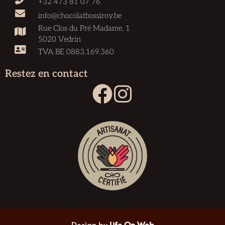
+32 473 81 07 76
info@chocolatbossiroy.be
Rue Clos du Pré Madame, 1
5020 Vedrin
TVA BE 0883.169.360
Restez en contact
Design by
Life On Web