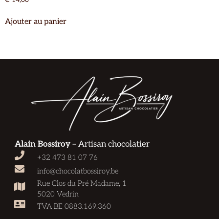
€
14,00
Ajouter au panier
Alain Bossiroy –
Artisan chocolatier
+32 473 81 07 76
info@chocolatbossiroy.be
Rue Clos du Pré Madame, 1
5020 Vedrin
TVA BE 0883.169.360